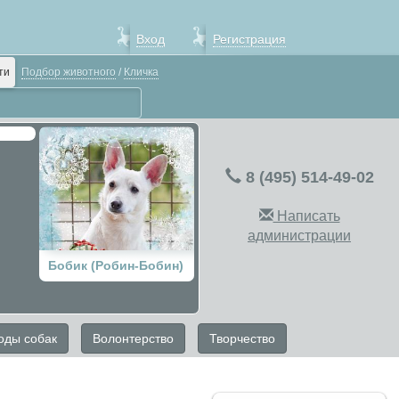
Вход
Регистрация
ти
Подбор животного
/
Кличка
8 (495) 514-49-02
Написать
администрации
Бобик (Робин-Бобин)
оды собак
Волонтерство
Творчество