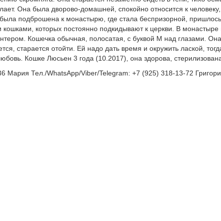
лает. Она была дворово-домашней, спокойно относится к человеку, 
 была подброшена к монастырю, где стала беспризорной, пришлось
кошками, которых постоянно подкидывают к церкви. В монастыре н
нтером. Кошечка обычная, полосатая, с буквой М над глазами. Он
ся, старается отойти. Ей надо дать время и окружить лаской, тогд
юбовь. Кошке Люсьен 3 года (10.2017), она здорова, стерилизована
-36 Мария Тел./WhatsApp/Viber/Telegram: +7 (925) 318-13-72 Григор