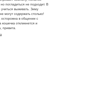
но погладиться не подходит. В
 учиться выживать. Зиму
е могут содержать столько!
а осторожна в общении с
а кошечка откликнется и
, привита.
ий