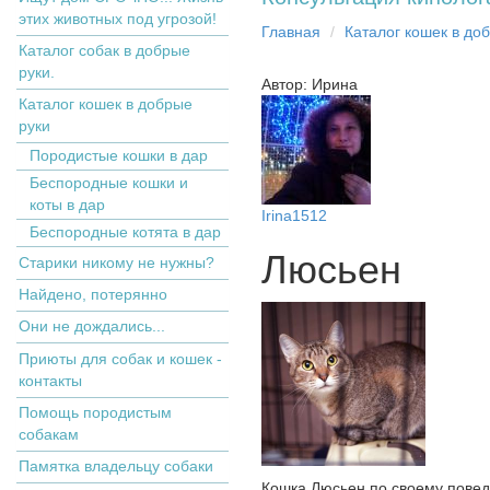
этих животных под угрозой!
Главная
Кaтaлoг кoшек в дo
Каталог собак в добрые
руки.
Автор: Ирина
Кaтaлoг кoшек в дoбрыe
рyки
Пopoдистыe кoшки в дaр
Бecпopoдныe кoшки и
коты в дap
Irina1512
Беспородные котята в дар
Люсьен
Старики никому не нужны?
Найдено, потерянно
Они не дождались...
Приюты для собак и кошек -
контакты
Помощь породистым
собакам
Памятка владельцу собаки
Кошка Люсьен по своему поведе