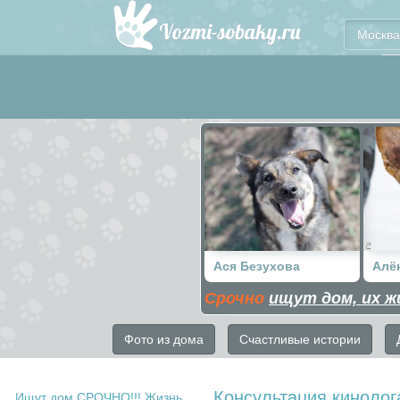
Москва
Ася Безухова
Алё
Срочно
ищут дом, их ж
Фото из дома
Счастливые истории
Консультация кинолог
Ищут дом СРОЧНО!!! Жизнь