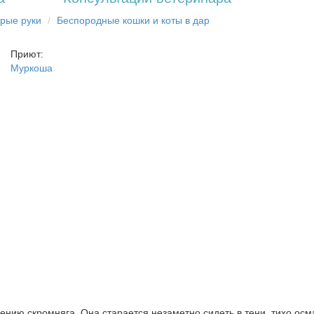
брыe рyки
Бecпopoдныe кoшки и коты в дap
Приют:
Муркоша
нию скромняга. Она старается незаметно сидеть в тени, тихо осм