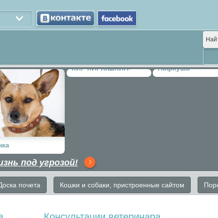
Най
КИР КИРЮШКИН-
Пафнуша
ПОЦЕЛУЙКИН
нка
изнь под угрозой!
Доска почета
Кошки и собаки, пристроенные сайтом
Пор
а
Консультации ветеринара