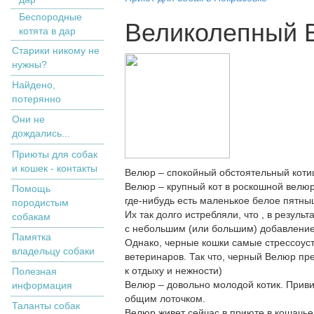
Беспородные
Великолепный 
котята в дар
Старики никому не
нужны?
Найдено,
потерянно
Они не
дождались...
Приюты для собак
и кошек - контакты
Велюр – спокойный обстоятельный котищ
Велюр – крупный кот в роскошной велюро
Помощь
где-нибудь есть маленькое белое пятны
породистым
Их так долго истребляли, что , в резул
собакам
с небольшим (или большим) добавление
Памятка
Однако, черные кошки самые стрессоус
владельцу собаки
ветеринаров. Так что, черный Велюр п
к отдыху и нежности)
Полезная
Велюр – довольно молодой котик. Приви
информация
общим лоточком.
Таланты собак
Велюр живет сейчас в приюте в кошачь