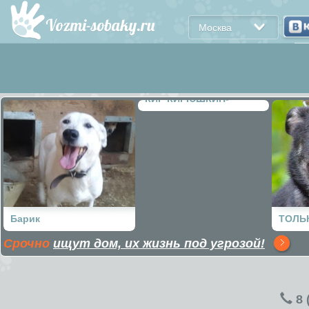
Москва
КИР КИРЮШКИН-
ПОЦЕЛУЙКИН
Барик
ТОЛЬ
Срочно
ищут дом, их жизнь под угрозой!
ЖЕНЩ
8 