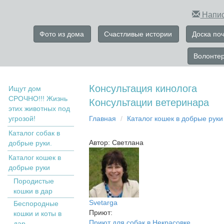
Напис
Фото из дома
Счастливые истории
Доска по
Волонте
Консультация кинолога
Ищут дом
СРОЧНО!!! Жизнь
Консультации ветеринара
этих животных под
угрозой!
Главная
Кaтaлoг кoшек в дoбрыe рyки
Каталог собак в
Автор: Светлана
добрые руки.
Кaтaлoг кoшек в
дoбрыe рyки
Пopoдистыe
кoшки в дaр
Svetarga
Бecпopoдныe
Приют:
кoшки и коты в
Приют для собак в Некрасовке
дap