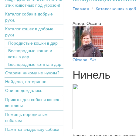
этих животных под угрозой!
Главная
Кaтaлoг кoшек в дo
Каталог собак в добрые
руки.
Автор: Оксана
Кaтaлoг кoшек в дoбрыe
рyки
Пopoдистыe кoшки в дaр
Бecпopoдныe кoшки и
коты в дap
Oksana_Skr
Беспородные котята в дар
Нинель
Старики никому не нужны?
Найдено, потерянно
Они не дождались...
Приюты для собак и кошек -
контакты
Помощь породистым
собакам
Памятка владельцу собаки
Нинель это умная и независима