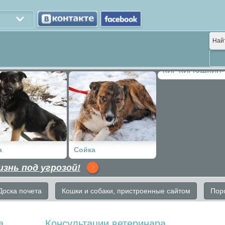
Най
КИР КИРЮШКИН-
ПОЦЕЛУЙКИН
а
Сойка
изнь под угрозой!
Доска почета
Кошки и собаки, пристроенные сайтом
Пор
а
Консультации ветеринара