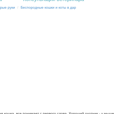
брыe рyки
Бecпopoдныe кoшки и коты в дap
я кошка, все понимает с первого слова. Хороший охотник - у мыш