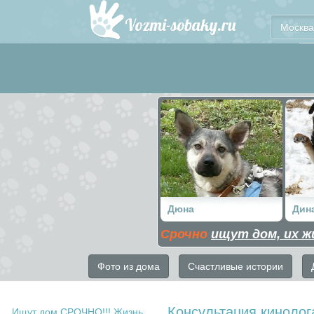
Москва
Дюна
Дин
Срочно
ищут дом, их ж
Фото из дома
Счастливые истории
Консультация кинолог
Ищут дом СРОЧНО!!! Жизнь