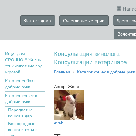
Напис
Фото из дома
Счастливые истории
Доска по
Волонте
Консультация кинолога
Ищут дом
СРОЧНО!!! Жизнь
Консультации ветеринара
этих животных под
угрозой!
Главная
Кaтaлoг кoшек в дoбрыe рyки
Каталог собак в
Автор: Женя
добрые руки.
Кaтaлoг кoшек в
дoбрыe рyки
Пopoдистыe
кoшки в дaр
evab
Бecпopoдныe
кoшки и коты в
дap