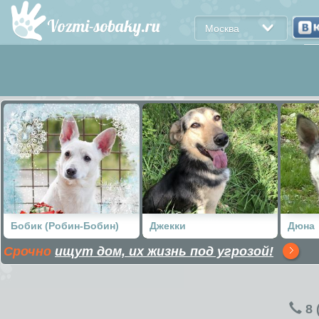
Москва
Бобик (Робин-Бобин)
Джекки
Дюна
Срочно
ищут дом, их жизнь под угрозой!
8 