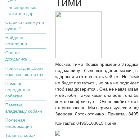
Тими
Беспородные
котята в дар
Старики никому не
нужны?
Найдено,
потерянно
Они не
дождались...
Москва. Тими .Кошке примерно 3 годика 
Приюты для собак
под машину - было выпадение матки , в 
и кошек - контакты
здоровая и готова стать чей-то . Но Тим
не будет прятаться , но она не подойде
Помощь
чтоб вам доверится . Она не навязчивая 
породистым
и ее любят такой какая она есть , она б
собакам
кем не конфликтует . Очень любит котят
Памятка
стерилизована. Мы верим в чудеса и над
владельцу собаки
Здорова. Лоток отлично . Привита . 84
Полезная
Контакты: 84955103015 Женя
информация
Таланты собак