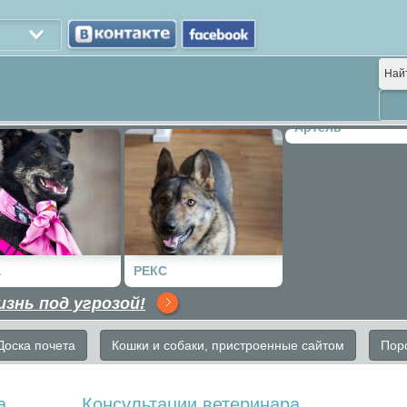
Най
Артель
а
РЕКС
изнь под угрозой!
Доска почета
Кошки и собаки, пристроенные сайтом
Пор
а
Консультации ветеринара