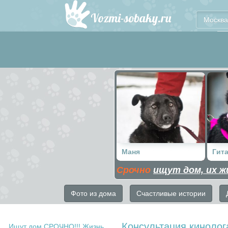
Москва
Маня
Гит
Срочно
ищут дом, их ж
Фото из дома
Счастливые истории
Консультация кинолог
Ищут дом СРОЧНО!!! Жизнь