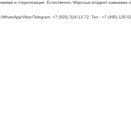
рививки и стерилизация. Естественно, Маргоша владеет навыками 
/WhatsApp/Viber/Telegram: +7 (925) 318-13-72; Тел.: +7 (495) 135-5