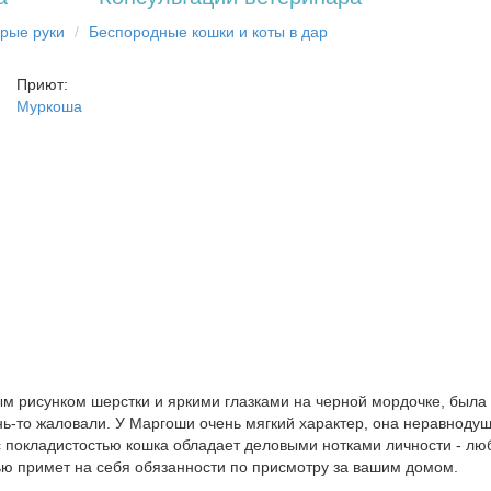
брыe рyки
Бecпopoдныe кoшки и коты в дap
Приют:
Муркоша
ым рисунком шерстки и яркими глазками на черной мордочке, была
ень-то жаловали. У Маргоши очень мягкий характер, она неравноду
 с покладистостью кошка обладает деловыми нотками личности - л
ью примет на себя обязанности по присмотру за вашим домом.