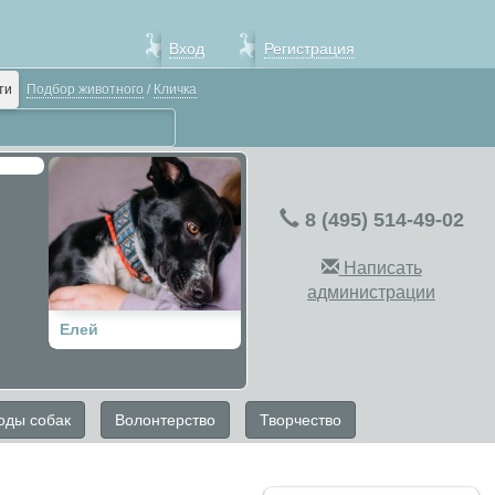
Вход
Регистрация
ти
Подбор животного
/
Кличка
8 (495) 514-49-02
Написать
администрации
Елей
оды собак
Волонтерство
Творчество