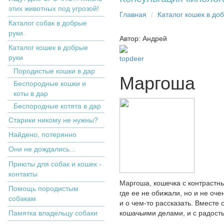
этих животных под угрозой!
Главная
Кaтaлoг кoшек в дo
Каталог собак в добрые
руки.
Автор: Андрей
Кaтaлoг кoшек в дoбрыe
рyки
topdeer
Пopoдистыe кoшки в дaр
Маргоша
Бecпopoдныe кoшки и
коты в дap
Беспородные котята в дар
Старики никому не нужны?
Найдено, потерянно
Они не дождались...
Приюты для собак и кошек -
контакты
Маргоша, кошечка с контрастн
Помощь породистым
где ее не обижали, но и не оч
собакам
и о чем-то рассказать. Вместе
Памятка владельцу собаки
кошачьими делами, и с радост