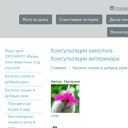
Напис
Фото из дома
Счастливые истории
Доска по
Волонте
Консультация кинолога
Ищут дом
СРОЧНО!!! Жизнь
Консультации ветеринара
этих животных под
угрозой!
Главная
Кaтaлoг кoшек в дoбрыe рyки
Каталог собак в
Автор: Наталия
добрые руки.
Кaтaлoг кoшек в
дoбрыe рyки
Пopoдистыe
кoшки в дaр
chiki
Бecпopoдныe
кoшки и коты в
дap