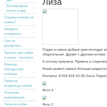
Лиза
Беспородные
котята в дар
Старики никому не
нужны?
Найдено,
потерянно
Они не
дождались...
Отдаю в самые добрые руки молодую кош
Приюты для собак
общительная. Дружит с другими котами.
и кошек - контакты
К лоточку приучена. Привита и стерилиз
Помощь
Кошки рыжего окраса большая редкость!
породистым
собакам
Контакты: 8-916-816-10-28 Ольга Терри
Памятка
владельцу собаки
Фото 4
Полезная
информация
Таланты собак
Фото 2