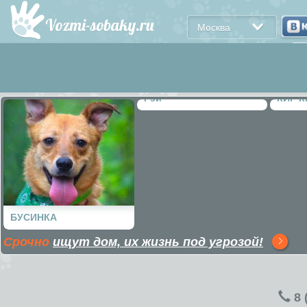
Москва
Рэй
КИР 
ПОЦЕ
БУСИНКА
Срочно
ищут дом, их жизнь под угрозой!
8 