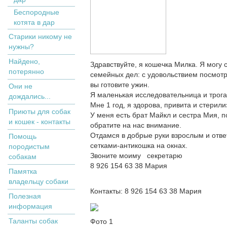
Беспородные
котята в дар
Старики никому не
нужны?
Найдено,
Здравствуйте, я кошечка Милка. Я могу 
потерянно
семейных дел: с удовольствием посмотрю
вы готовите ужин.
Они не
Я маленькая исследовательница и трог
дождались...
Мне 1 год, я здорова, привита и стерил
Приюты для собак
У меня есть брат Майкл и сестра Мия, п
и кошек - контакты
обратите на нас внимание.
Отдамся в добрые руки взрослым и отв
Помощь
сетками-антикошка на окнах.
породистым
Звоните моиму секретарю
собакам
8 926 154 63 38 Мария
Памятка
владельцу собаки
Контакты: 8 926 154 63 38 Мария
Полезная
информация
Таланты собак
Фото 1