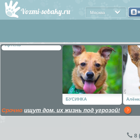
Москва
Артель
БУСИНКА
Алёнк
Срочно
ищут дом, их жизнь под угрозой!
8 