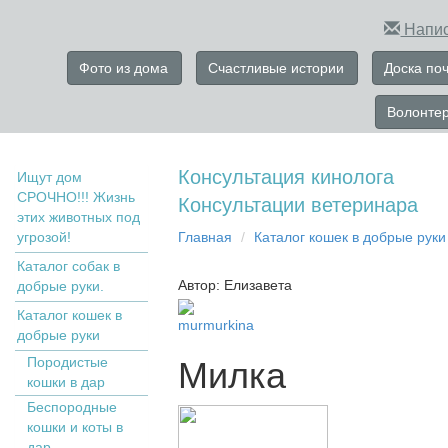
Напис
Фото из дома
Счастливые истории
Доска по
Волонте
Консультация кинолога
Ищут дом
СРОЧНО!!! Жизнь
Консультации ветеринара
этих животных под
угрозой!
Главная
Кaтaлoг кoшек в дoбрыe рyки
Каталог собак в
Автор: Елизавета
добрые руки.
Кaтaлoг кoшек в
murmurkina
дoбрыe рyки
Пopoдистыe
Милка
кoшки в дaр
Бecпopoдныe
кoшки и коты в
дap