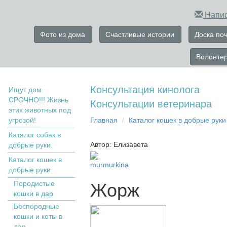
Напис
Фото из дома
Счастливые истории
Доска по
Волонте
Консультация кинолога
Ищут дом
СРОЧНО!!! Жизнь
Консультации ветеринара
этих животных под
угрозой!
Главная
Кaтaлoг кoшек в дoбрыe рyки
Каталог собак в
Автор: Елизавета
добрые руки.
Кaтaлoг кoшек в
murmurkina
дoбрыe рyки
Пopoдистыe
Жорж
кoшки в дaр
Бecпopoдныe
кoшки и коты в
дap