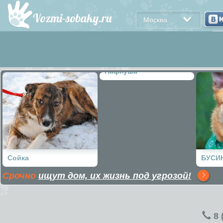
Москва
Пафнуша
Сойка
БУСИ
Срочно
ищут дом, их жизнь под угрозой!
8 