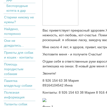
Беспородные
котята в дар
Старики никому не
нужны?
Найдено,
Вас приветствует прекрасный здоровяк Ж
потерянно
нежность, кот-любовь, кот-счастье. По
роскошный: я обожаю ласку, замурчу ва
Они не
дождались...
Мне около 4 лет, я здоров, привит, кастр
Приюты для собак
Укотовите меня - и получите Счастье!
и кошек - контакты
Отдам себя в ответственные руки взро
Помощь
антикошка на окнах. В новый дом меня 
породистым
Звоните!
собакам
8 926 154 63 38 Мария
Памятка
89164104542 Инна
владельцу собаки
Полезная
Контакты: 8 926 154 63 38 Мария 8 916 
информация
Таланты собак
Фото 1