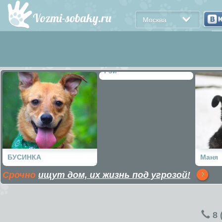
Москва
Рэй
БУСИНКА
Маня
Срочно
ищут дом, их жизнь под угрозой!
8 