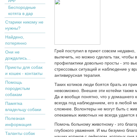
Беспородные
котята в дар
Старики никому не
нужны?
Найдено,
потерянно
Грей поступил в приют совсем недавно,
Они не
вылечить, но можно сделать так, чтобы 
дождались...
профилактики довольно просты - это выс
Приюты для собак
стрессовых ситуаций и наблюдение у в
и кошек - контакты
антивирусная терапия.
Помощь
Таких котиков люди боятся брать из прию
породистым
невозможно. Внешне эти котейки также 
собакам
Да и вообще понятно, что у домашнего 
всегда под наблюдением, его в любой мо
Памятка
сложнее. Волонтеры не могут быть с жив
владельцу собаки
опекаемых животных не всегда удается 
Полезная
Помочь больному животному - это благор
информация
глубокого уважения. И мы безумно благ
Таланты собак
наших котиков с лейкозом, которых они