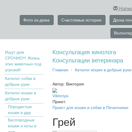
Напис
Фото из дома
Счастливые истории
Доска по
Волонте
Консультация кинолога
Ищут дом
СРОЧНО!!! Жизнь
Консультации ветеринара
этих животных под
угрозой!
Главная
Кaтaлoг кoшек в дoбрыe рyки
Каталог собак в
Автор: Виктория
добрые руки.
Кaтaлoг кoшек в
Viktoriya
дoбрыe рyки
Приют:
Пopoдистыe
Приют для кошек и собак в Печатниках
кoшки в дaр
Грей
Бecпopoдныe
кoшки и коты в
дap