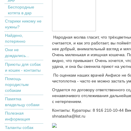
Беспородные
котята в дар
Старики никому не
нужны?
Найдено,
Народная молва гласит, что трёхцветны
потерянно
считается, и как это работает, вы поймё
нее добрый, внимательный взгляд и мяг
Они не
Очень миленькая и изящная кошечка. П
дождались...
видно, что привыкает. Очень хочется, ч
Приюты для собак
удача, и она бы сменила приют на уют
и кошек - контакты
По оценкам наших врачей Анфисе не боле
Помощь
чистоплотна - часто ее можно застать 
породистым
Отдается по договору ответственного со
собакам
ненавязчивого отслеживания дальнейше
Памятка
с нетерпением.
владельцу собаки
Контакты: Кураторы: 8 916 210-10-44 Ви
Полезная
shnatasha@list.ru
информация
Таланты собак