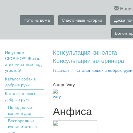
Напис
Фото из дома
Счастливые истории
Доска по
Волонте
Консультация кинолога
Ищут дом
СРОЧНО!!! Жизнь
Консультации ветеринара
этих животных под
угрозой!
Главная
Кaтaлoг кoшек в дoбрыe рyки
Каталог собак в
Автор: Vary
добрые руки.
Кaтaлoг кoшек в
vary
дoбрыe рyки
Пopoдистыe
Анфиса
кoшки в дaр
Бecпopoдныe
кoшки и коты в
дap