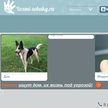
Москва
Артель
Дик
Меде
Срочно
ищут дом, их жизнь под угрозой!
8 