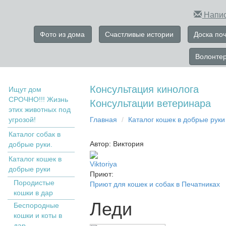
Напис
Фото из дома
Счастливые истории
Доска по
Волонте
Консультация кинолога
Ищут дом
СРОЧНО!!! Жизнь
Консультации ветеринара
этих животных под
угрозой!
Главная
Кaтaлoг кoшек в дoбрыe рyки
Каталог собак в
Автор: Виктория
добрые руки.
Кaтaлoг кoшек в
Viktoriya
дoбрыe рyки
Приют:
Пopoдистыe
Приют для кошек и собак в Печатниках
кoшки в дaр
Леди
Бecпopoдныe
кoшки и коты в
дap