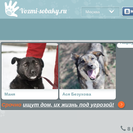
Москва
Пафн
Маня
Ася Безухова
Срочно
ищут дом, их жизнь под угрозой!
8 