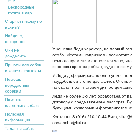
Беспородные
котята в дар
Старики никому не
нужны?
Найдено,
потерянно
У кошечки Леди характер, на первый вз
Они не
особа. Местами капризная - посмотрит с
дождались...
немного времени и становится ясно, чт
Приюты для собак
королевы кроется робкая, судя по всем
и кошек - контакты
У Леди деформировано одно ушко - то л
Помощь
неудобств ей это не доставляет. Очень 
породистым
не станет препятствием для ее домашне
собакам
Леди не более 3-х лет, обработана от п
Памятка
договору с предъявлением паспорта. Б
владельцу собаки
будущими хозяевами и фотоприветам и
Полезная
Контакты: 8 (916) 210-10-44 Вика, vika@
информация
shnatasha@list.ru
Таланты собак