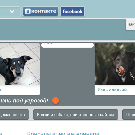
Най
Рэй
а
Изя - сладкий
изнь под угрозой!
мальчик-кабанчи
Доска почета
Кошки и собаки, пристроенные сайтом
Пор
а
Консультации ветеринара