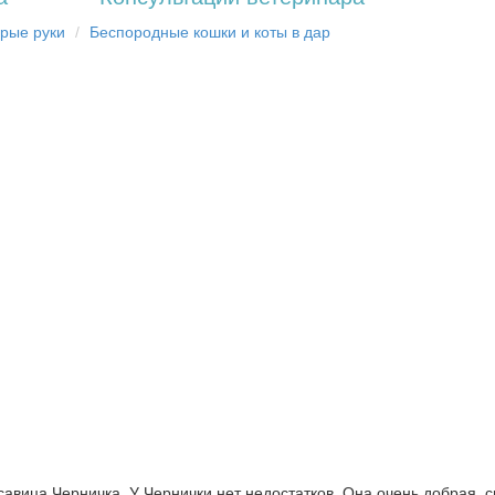
брыe рyки
Бecпopoдныe кoшки и коты в дap
вица Черничка. У Чернички нет недостатков. Она очень добрая, с