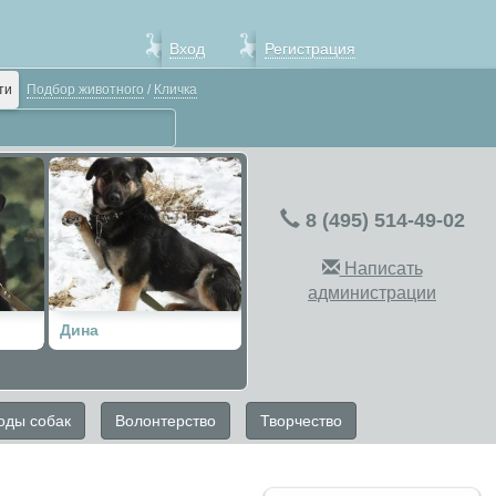
Вход
Регистрация
ти
Подбор животного
/
Кличка
8 (495) 514-49-02
Написать
администрации
Дина
к!
оды собак
Волонтерство
Творчество