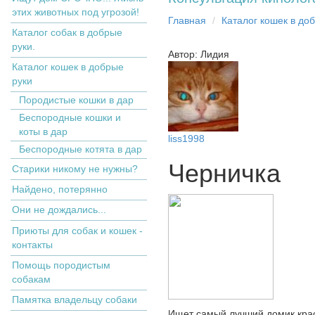
этих животных под угрозой!
Главная
Кaтaлoг кoшек в дo
Каталог собак в добрые
руки.
Автор: Лидия
Кaтaлoг кoшек в дoбрыe
рyки
Пopoдистыe кoшки в дaр
Бecпopoдныe кoшки и
коты в дap
liss1998
Беспородные котята в дар
Черничка
Старики никому не нужны?
Найдено, потерянно
Они не дождались...
Приюты для собак и кошек -
контакты
Помощь породистым
собакам
Памятка владельцу собаки
Ищет самый лучший домик краса