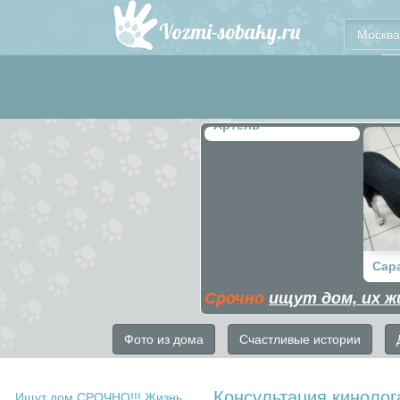
Москва
Артель
Сар
Срочно
ищут дом, их ж
Фото из дома
Счастливые истории
Консультация кинолог
Ищут дом СРОЧНО!!! Жизнь