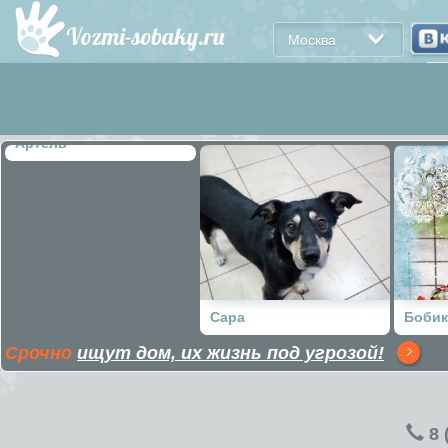
Москва
Артель
Сара
Бобик
Срочно
ищут дом, их жизнь под угрозой!
8 