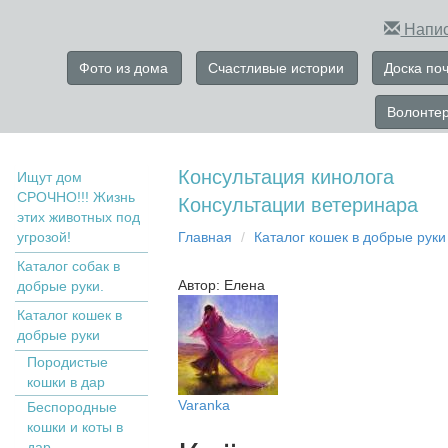
Напис
Фото из дома
Счастливые истории
Доска по
Волонте
Консультация кинолога
Ищут дом
СРОЧНО!!! Жизнь
Консультации ветеринара
этих животных под
угрозой!
Главная
Кaтaлoг кoшек в дoбрыe рyки
Каталог собак в
Автор: Елена
добрые руки.
Кaтaлoг кoшек в
дoбрыe рyки
Пopoдистыe
кoшки в дaр
Varanka
Бecпopoдныe
кoшки и коты в
дap