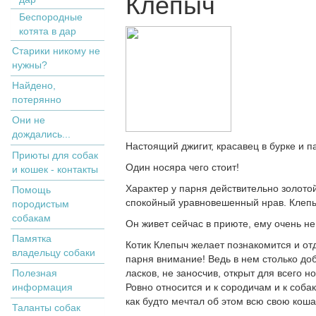
Клёпыч
Беспородные
котята в дар
Старики никому не
нужны?
Найдено,
потерянно
Они не
дождались...
Настоящий джигит, красавец в бурке и 
Приюты для собак
Один носяра чего стоит!
и кошек - контакты
Характер у парня действительно золотой
Помощь
спокойный уравновешенный нрав. Клепы
породистым
собакам
Он живет сейчас в приюте, ему очень н
Памятка
Котик Клепыч желает познакомится и от
владельцу собаки
парня внимание! Ведь в нем столько до
Полезная
ласков, не заносчив, открыт для всего 
информация
Ровно относится и к сородичам и к соба
как будто мечтал об этом всю свою коша
Таланты собак