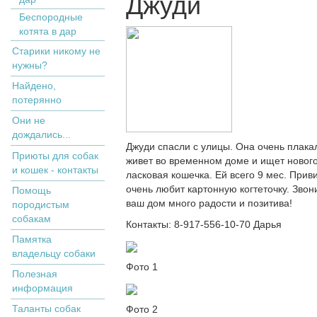
Джуди
Беспородные
котята в дар
Старики никому не
нужны?
Найдено,
потерянно
Они не
дождались...
Джуди спасли с улицы. Она очень плакал
Приюты для собак
живет во временном доме и ищет нового
и кошек - контакты
ласковая кошечка. Ей всего 9 мес. Приви
очень любит картонную когтеточку. Звон
Помощь
ваш дом много радости и позитива!
породистым
собакам
Контакты: 8-917-556-10-70 Дарья
Памятка
владельцу собаки
Фото 1
Полезная
информация
Таланты собак
Фото 2