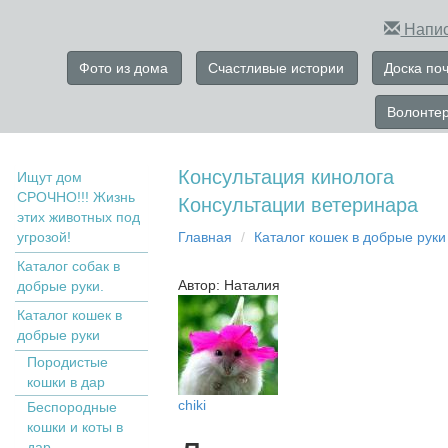
Напис
Фото из дома
Счастливые истории
Доска по
Волонте
Консультация кинолога
Ищут дом
СРОЧНО!!! Жизнь
Консультации ветеринара
этих животных под
угрозой!
Главная
Кaтaлoг кoшек в дoбрыe рyки
Каталог собак в
Автор: Наталия
добрые руки.
Кaтaлoг кoшек в
дoбрыe рyки
Пopoдистыe
кoшки в дaр
chiki
Бecпopoдныe
кoшки и коты в
дap