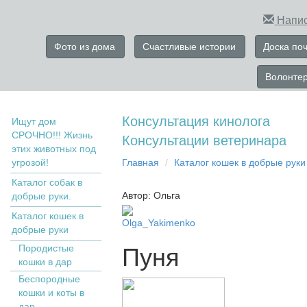
Напис
Фото из дома
Счастливые истории
Доска по
Волонте
Консультация кинолога
Ищут дом
СРОЧНО!!! Жизнь
Консультации ветеринара
этих животных под
угрозой!
Главная
Кaтaлoг кoшек в дoбрыe рyки
Каталог собак в
Автор: Ольга
добрые руки.
Кaтaлoг кoшек в
Olga_Yakimenko
дoбрыe рyки
Пopoдистыe
Пуня
кoшки в дaр
Бecпopoдныe
кoшки и коты в
дap