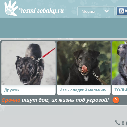
Москва
Дружок
Изя - сладкий мальчик-
ТОЛЬ
Срочно
ищут дом, их жизнь под угрозой!
кабанчик!
ЖЕНЩ
8 