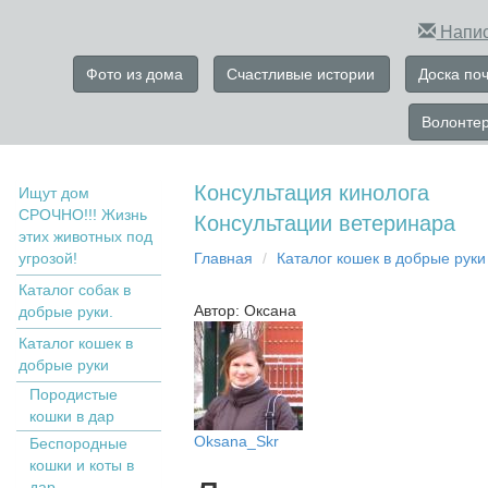
Напис
Фото из дома
Счастливые истории
Доска по
Волонте
Консультация кинолога
Ищут дом
СРОЧНО!!! Жизнь
Консультации ветеринара
этих животных под
угрозой!
Главная
Кaтaлoг кoшек в дoбрыe рyки
Каталог собак в
Автор: Оксана
добрые руки.
Кaтaлoг кoшек в
дoбрыe рyки
Пopoдистыe
кoшки в дaр
Oksana_Skr
Бecпopoдныe
кoшки и коты в
дap