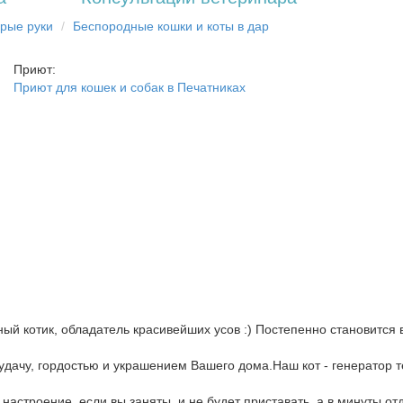
брыe рyки
Бecпopoдныe кoшки и коты в дap
Приют:
Приют для кошек и собак в Печатниках
ный котик, обладатель красивейших усов :) Постепенно становится
дачу, гордостью и украшением Вашего дома.Наш кот - генератор т
 настроение, если вы заняты, и не будет приставать, а в минуты о