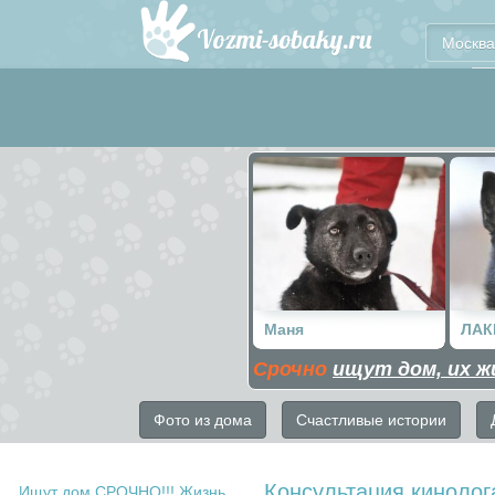
Москва
Маня
ЛАК
Срочно
ищут дом, их ж
Фото из дома
Счастливые истории
Консультация кинолог
Ищут дом СРОЧНО!!! Жизнь