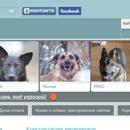
Най
И
Полли
РЕКС
изнь под угрозой!
Доска почета
Кошки и собаки, пристроенные сайтом
Пор
а
Консультации ветеринара