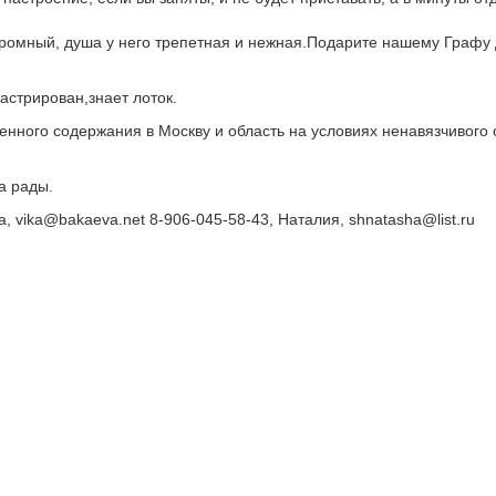
ромный, душа у него трепетная и нежная.Подарите нашему Графу д
кастрирован,знает лоток.
венного содержания в Москву и область на условиях ненавязчивог
а рады.
а, vika@bakaeva.net 8-906-045-58-43, Наталия, shnatasha@list.ru