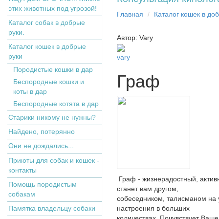
этих животных под угрозой!
Главная
Кaтaлoг кoшек в дo
Каталог собак в добрые
руки.
Автор: Vary
Кaтaлoг кoшек в дoбрыe
рyки
vary
Пopoдистыe кoшки в дaр
Граф
Бecпopoдныe кoшки и
коты в дap
Беспородные котята в дар
Старики никому не нужны?
Найдено, потерянно
Они не дождались...
Приюты для собак и кошек -
контакты
Граф - жизнерадостный, актив
Помощь породистым
станет вам другом,
собакам
собеседником, талисманом на у
Памятка владельцу собаки
настроения в больших
количествах. Почувствует Ваше