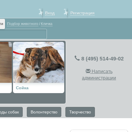
Вход
Регистрация
ти
Подбор животного
/
Кличка
8 (495) 514-49-02
Написать
администрации
Сойка
оды собак
Волонтерство
Творчество