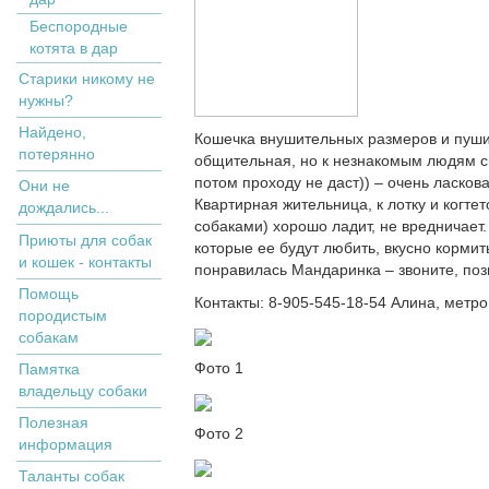
Беспородные
котята в дар
Старики никому не
нужны?
Найдено,
Кошечка внушительных размеров и пушис
потерянно
общительная, но к незнакомым людям с
потом проходу не даст)) – очень ласкова
Они не
Квартирная жительница, к лотку и когте
дождались...
собаками) хорошо ладит, не вредничает
Приюты для собак
которые ее будут любить, вкусно кормит
и кошек - контакты
понравилась Мандаринка – звоните, по
Помощь
Контакты: 8-905-545-18-54 Алина, мет
породистым
собакам
Фото 1
Памятка
владельцу собаки
Полезная
Фото 2
информация
Таланты собак