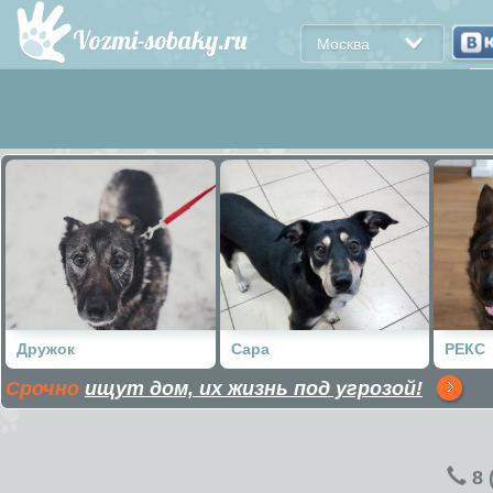
Москва
Дружок
Сара
РЕКС
Срочно
ищут дом, их жизнь под угрозой!
8 