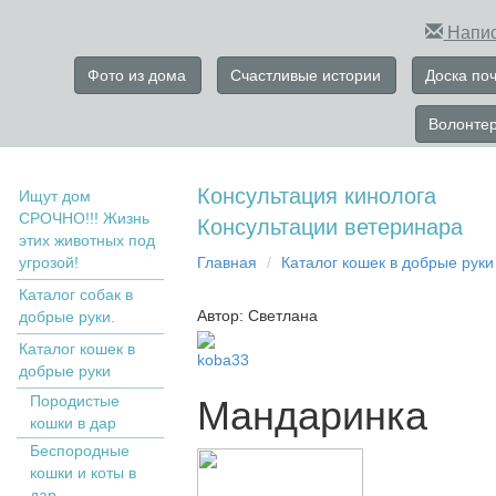
Напис
Фото из дома
Счастливые истории
Доска по
Волонте
Консультация кинолога
Ищут дом
СРОЧНО!!! Жизнь
Консультации ветеринара
этих животных под
угрозой!
Главная
Кaтaлoг кoшек в дoбрыe рyки
Каталог собак в
Автор: Светлана
добрые руки.
Кaтaлoг кoшек в
koba33
дoбрыe рyки
Пopoдистыe
Мандаринка
кoшки в дaр
Бecпopoдныe
кoшки и коты в
дap