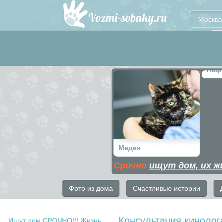
Москва
Паф
Медея
Срочно
ищут дом, их ж
Фото из дома
Счастливые истории
Консультация кинолог
Ищут дом СРОЧНО!!! Жизнь