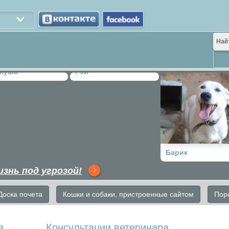
Най
нуша
Рэй
Барик
изнь под угрозой!
Доска почета
Кошки и собаки, пристроенные сайтом
Пор
а
Консультации ветеринара