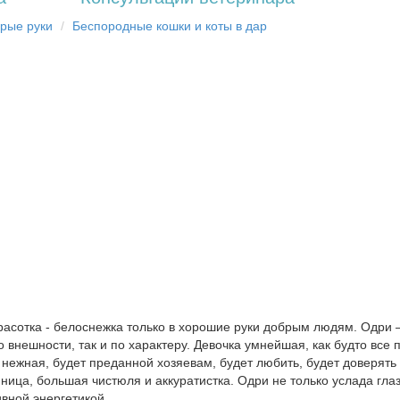
брыe рyки
Бecпopoдныe кoшки и коты в дap
асотка - белоснежка только в хорошие руки добрым людям. Одри –
 внешности, так и по характеру. Девочка умнейшая, как будто все 
 нежная, будет преданной хозяевам, будет любить, будет доверять
ица, большая чистюля и аккуратистка. Одри не только услада гла
вной энергетикой.