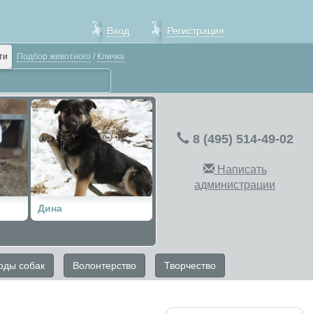
Вход
Регистрация
ти
Подбор животного
/
Кличка
8 (495) 514-49-02
Написать
администрации
Дина
оды собак
Волонтерство
Творчество