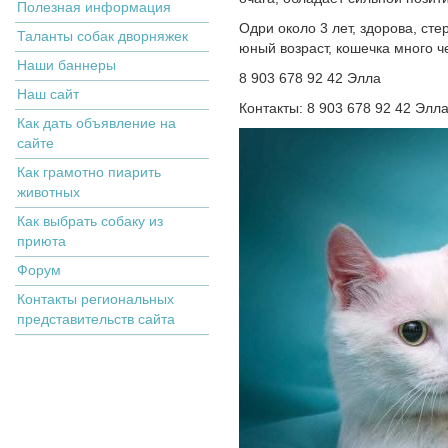
Полезная информация
Одри около 3 лет, здорова, ст
Таланты собак дворняжек
юный возраст, кошечка много ч
Наши баннеры
8 903 678 92 42 Элла
Наш сайт
Контакты: 8 903 678 92 42 Элла
Как дать объявление на
сайте
Как грамотно пиарить
животных
Как выбрать собаку из
приюта
Форум
Контакты региональных
представительств сайта