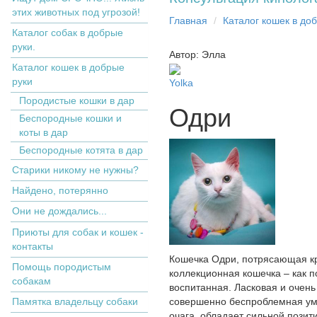
этих животных под угрозой!
Главная
Кaтaлoг кoшек в дo
Каталог собак в добрые
руки.
Автор: Элла
Кaтaлoг кoшек в дoбрыe
рyки
Yolka
Пopoдистыe кoшки в дaр
Одри
Бecпopoдныe кoшки и
коты в дap
Беспородные котята в дар
Старики никому не нужны?
Найдено, потерянно
Они не дождались...
Приюты для собак и кошек -
контакты
Кошечка Одри, потрясающая кр
Помощь породистым
коллекционная кошечка – как по
собакам
воспитанная. Ласковая и очень
Памятка владельцу собаки
совершенно беспроблемная умн
очага, обладает сильной позити