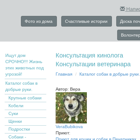
Напис
Фото из дома
Счастливые истории
Доска по
Волонте
Консультация кинолога
Ищут дом
СРОЧНО!!! Жизнь
Консультации ветеринара
этих животных под
угрозой!
Главная
Каталог собак в добрые руки
Каталог собак в
Автор: Вера
добрые руки.
Крупные собаки
Кобели
Суки
Щенки
VeraBubikova
Подростки
Приют:
Собаки -
Приют для кошек и собак в Печатниках