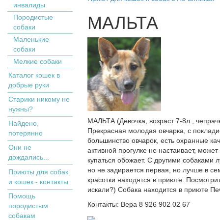
инвалиды
МАЛЬТА
Пopoдистыe
coбaки
Маленькие
собаки
Мелкие собаки
Кaтaлoг кoшек в
дoбрыe рyки
Старики никому не
нужны?
МАЛЬТА (Девочка, возраст 7-8л., чепрачн
Найдено,
Прекрасная молодая овчарка, с поклади
потерянно
большинство овчарок, есть охранные кач
Они не
активной прогулке не настаивает, может
дождались...
купаться обожает. С другими собаками л
но не задирается первая, но лучше в се
Приюты для собак
красотки находятся в приюте. Посмотрит
и кошек - контакты
искали?) Собака находится в приюте Печ
Помощь
Контакты: Вера 8 926 902 02 67
породистым
собакам