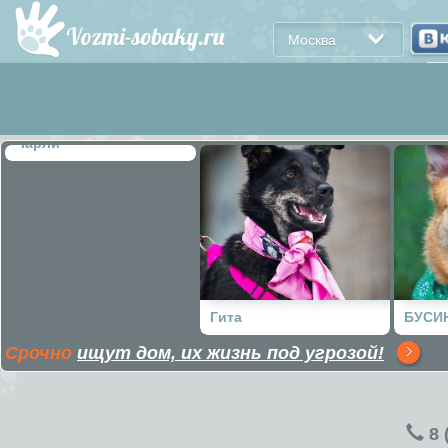
Москва
Чарли
Гита
БУСИ
Срочно
ищут дом, их жизнь под угрозой!
8 