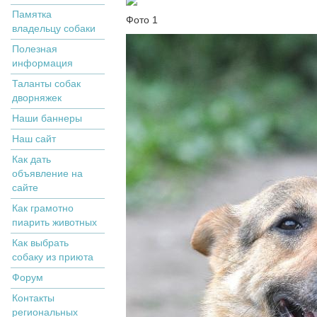
Памятка
Фото 1
владельцу собаки
Полезная
информация
Таланты собак
дворняжек
Наши баннеры
Наш сайт
Как дать
объявление на
сайте
Как грамотно
пиарить животных
Как выбрать
собаку из приюта
Форум
Контакты
региональных