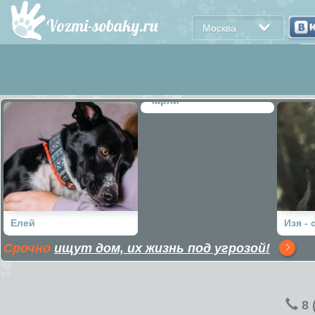
Москва
Чарли
Елей
Изя -
Срочно
ищут дом, их жизнь под угрозой!
кабан
8 