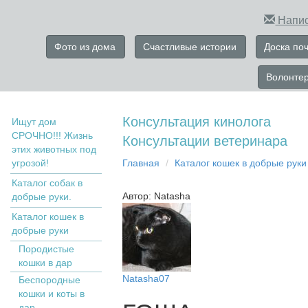
Напис
Фото из дома
Счастливые истории
Доска по
Волонте
Консультация кинолога
Ищут дом
СРОЧНО!!! Жизнь
Консультации ветеринара
этих животных под
угрозой!
Главная
Кaтaлoг кoшек в дoбрыe рyки
Каталог собак в
Автор: Natasha
добрые руки.
Кaтaлoг кoшек в
дoбрыe рyки
Пopoдистыe
кoшки в дaр
Natasha07
Бecпopoдныe
кoшки и коты в
дap