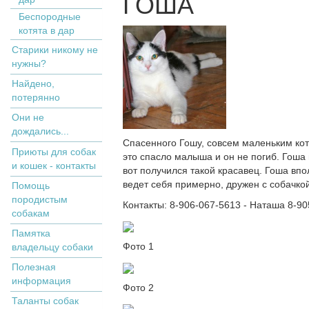
ГОША
Беспородные
котята в дар
Старики никому не
нужны?
Найдено,
потерянно
Они не
дождались...
Спасенного Гошу, совсем маленьким ко
Приюты для собак
это спасло малыша и он не погиб. Гоша 
и кошек - контакты
вот получился такой красавец. Гоша впол
ведет себя примерно, дружен с собачко
Помощь
породистым
Контакты: 8-906-067-5613 - Наташа 8-9
собакам
Памятка
Фото 1
владельцу собаки
Полезная
информация
Фото 2
Таланты собак