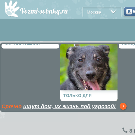
Москва
КИР КИРЮШКИН-
Пафн
ПОЦЕЛУЙКИН
ТОЛЬКО ДЛЯ
Срочно
ищут дом, их жизнь под угрозой!
ЖЕНЩИН!!!
8 