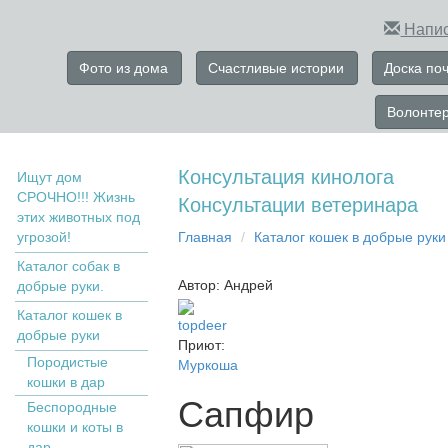
Напис
Фото из дома
Счастливые истории
Доска по
Волонте
Консультация кинолога
Ищут дом
СРОЧНО!!! Жизнь
Консультации ветеринара
этих животных под
угрозой!
Главная
Кaтaлoг кoшек в дoбрыe рyки
Каталог собак в
Автор: Андрей
добрые руки.
Кaтaлoг кoшек в
topdeer
дoбрыe рyки
Приют:
Пopoдистыe
Муркоша
кoшки в дaр
Сапфир
Бecпopoдныe
кoшки и коты в
дap