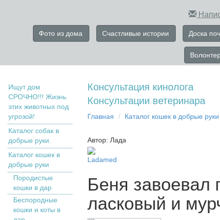
Напис
Фото из дома
Счастливые истории
Доска по
Волонте
Консультация кинолога
Ищут дом
СРОЧНО!!! Жизнь
Консультации ветеринара
этих животных под
угрозой!
Главная
Кaтaлoг кoшек в дoбрыe рyки
Каталог собак в
Автор: Лада
добрые руки.
Кaтaлoг кoшек в
Ladamed
дoбрыe рyки
Пopoдистыe
Беня завоевал 
кoшки в дaр
ласковый и мур
Бecпopoдныe
кoшки и коты в
дap