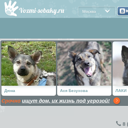
Москва
Дюна
Ася Безухова
ЛАКИ
Срочно
ищут дом, их жизнь под угрозой!
8 