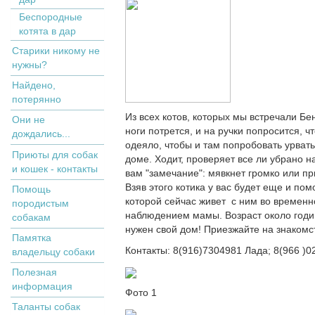
Беспородные
котята в дар
Старики никому не
нужны?
Найдено,
потерянно
Из всех котов, которых мы встречали Б
Они не
ноги потрется, и на ручки попросится, 
дождались...
одеяло, чтобы и там попробовать урват
Приюты для собак
доме. Ходит, проверяет все ли убрано н
и кошек - контакты
вам "замечание": мявкнет громко или п
Взяв этого котика у вас будет еще и по
Помощь
которой сейчас живет с ним во временн
породистым
наблюдением мамы. Возраст около годика
собакам
нужен свой дом! Приезжайте на знакомс
Памятка
Контакты: 8(916)7304981 Лада; 8(966 )
владельцу собаки
Полезная
информация
Фото 1
Таланты собак