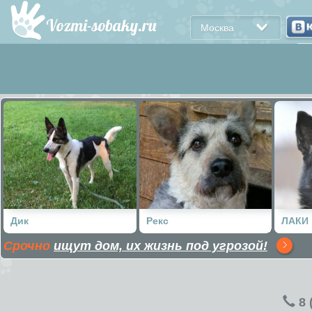
Москва
Дик
Рекс
ЛАКИ
Срочно
ищут дом, их жизнь под угрозой!
8 