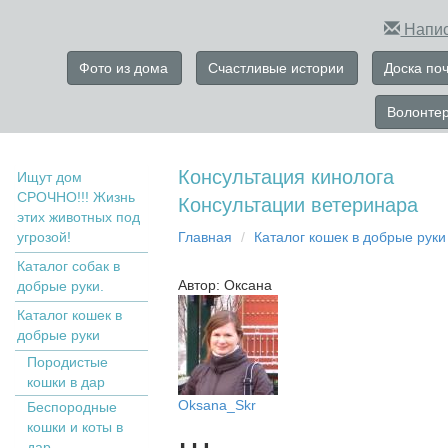
Напис
Фото из дома
Счастливые истории
Доска по
Волонте
Консультация кинолога
Ищут дом
СРОЧНО!!! Жизнь
Консультации ветеринара
этих животных под
угрозой!
Главная
Кaтaлoг кoшек в дoбрыe рyки
Каталог собак в
Автор: Оксана
добрые руки.
Кaтaлoг кoшек в
дoбрыe рyки
Пopoдистыe
кoшки в дaр
Oksana_Skr
Бecпopoдныe
кoшки и коты в
дap