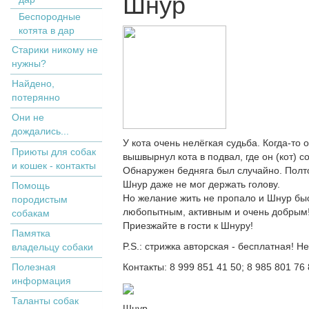
Шнур
Беспородные
котята в дар
Старики никому не
нужны?
Найдено,
потерянно
Они не
дождались...
У кота очень нелёгкая судьба. Когда-то
Приюты для собак
вышвырнул кота в подвал, где он (кот) с
и кошек - контакты
Обнаружен бедняга был случайно. Полтор
Шнур даже не мог держать голову.
Помощь
Но желание жить не пропало и Шнур быс
породистым
любопытным, активным и очень добрым
собакам
Приезжайте в гости к Шнуру!
Памятка
P.S.: cтрижка авторская - бесплатная! Не
владельцу собаки
Полезная
Контакты: 8 999 851 41 50; 8 985 801 76
информация
Таланты собак
Шнур