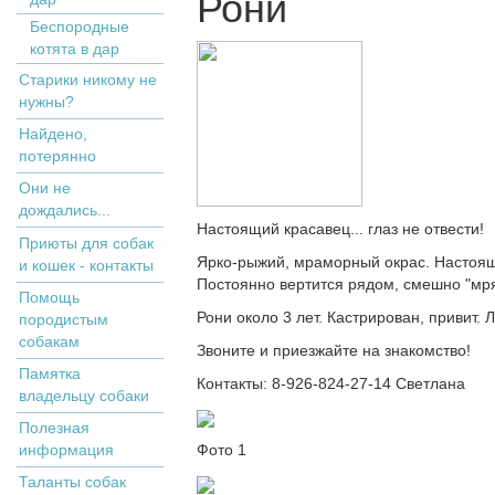
Рони
Беспородные
котята в дар
Старики никому не
нужны?
Найдено,
потерянно
Они не
дождались...
Настоящий красавец... глаз не отвести!
Приюты для собак
Ярко-рыжий, мраморный окрас. Настоящ
и кошек - контакты
Постоянно вертится рядом, смешно "мря
Помощь
Рони около 3 лет. Кастрирован, привит. Л
породистым
собакам
Звоните и приезжайте на знакомство!
Памятка
Контакты: 8-926-824-27-14 Светлана
владельцу собаки
Полезная
информация
Фото 1
Таланты собак