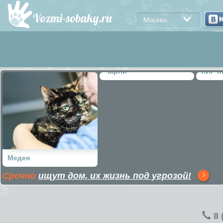
Москва
Чарли
КИР 
ПОЦЕ
Медея
Срочно
ищут дом, их жизнь под угрозой!
8 