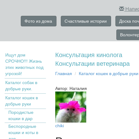
Напис
Фото из дома
Счастливые истории
Доска по
Волонте
Консультация кинолога
Ищут дом
СРОЧНО!!! Жизнь
Консультации ветеринара
этих животных под
угрозой!
Главная
Кaтaлoг кoшек в дoбрыe рyки
Каталог собак в
Автор: Наталия
добрые руки.
Кaтaлoг кoшек в
дoбрыe рyки
Пopoдистыe
кoшки в дaр
chiki
Бecпopoдныe
кoшки и коты в
дap