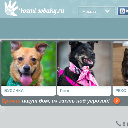
Москва
БУСИНКА
Гита
РЕКС
Срочно
ищут дом, их жизнь под угрозой!
8 