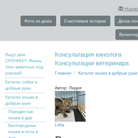
Напис
Фото из дома
Счастливые истории
Доска по
Волонте
Консультация кинолога
Ищут дом
СРОЧНО!!! Жизнь
Консультации ветеринара
этих животных под
угрозой!
Главная
Кaтaлoг кoшек в дoбрыe рyки
Каталог собак в
Автор: Лидия
добрые руки.
Кaтaлoг кoшек в
дoбрыe рyки
Пopoдистыe
кoшки в дaр
Lidia
Бecпopoдныe
кoшки и коты в
дap