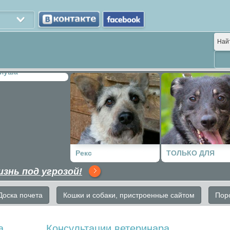
Най
нуша
Рекс
ТОЛЬКО ДЛЯ
изнь под угрозой!
ЖЕНЩИН!!!
Доска почета
Кошки и собаки, пристроенные сайтом
Пор
а
Консультации ветеринара