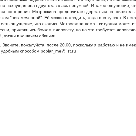
сно пахнущая она вдруг оказалась ненужной. И такое ощущение, что
тся повторения. Матроскина предпочитает держаться на почтитель
еком "незамеченной". Её можно погладить, когда она кушает. В ост
 есть ощущение, что окажись Матроскина дома - ситуация может и
песни, прижавшись бочком к человеку, но на это требуется человеч
й, жизни в кошачем обличии
 Звоните, пожалуйста, после 20.00, поскольку я работаю и не име
 удобным способом poplar_me@list.ru