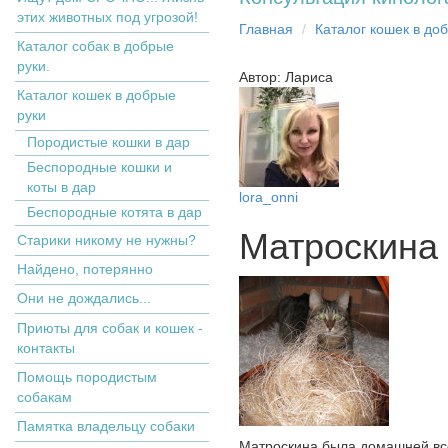
этих животных под угрозой!
Главная
Кaтaлoг кoшек в дo
Каталог собак в добрые
руки.
Автор: Лариса
Кaтaлoг кoшек в дoбрыe
рyки
Пopoдистыe кoшки в дaр
Бecпopoдныe кoшки и
коты в дap
lora_onni
Беспородные котята в дар
Матроскина
Старики никому не нужны?
Найдено, потерянно
Они не дождались...
Приюты для собак и кошек -
контакты
Помощь породистым
собакам
Памятка владельцу собаки
Матроскина была домашней всег