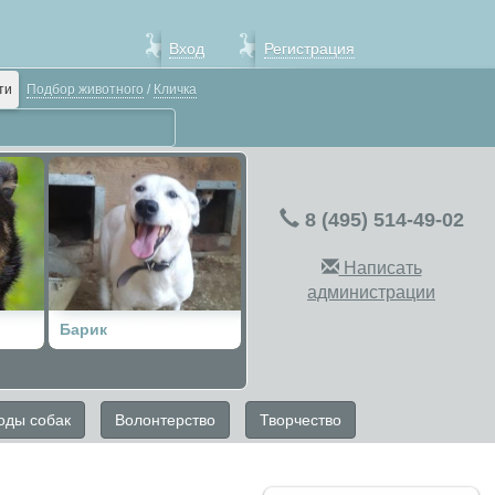
Вход
Регистрация
ти
Подбор животного
/
Кличка
8 (495) 514-49-02
Написать
администрации
Барик
оды собак
Волонтерство
Творчество