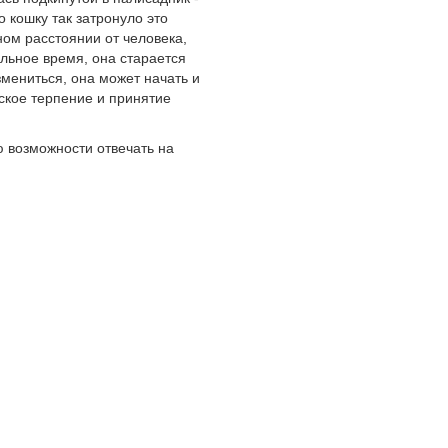
 кошку так затронуло это
ном расстоянии от человека,
альное время, она старается
змениться, она может начать и
еское терпение и принятие
ю возможности отвечать на