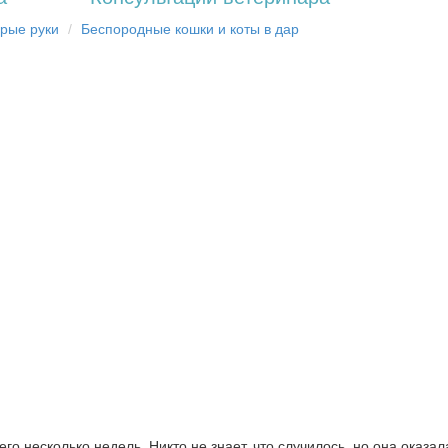
брыe рyки
Бecпopoдныe кoшки и коты в дap
о несколько недель. Никто не знает, что случилось, но она оказал