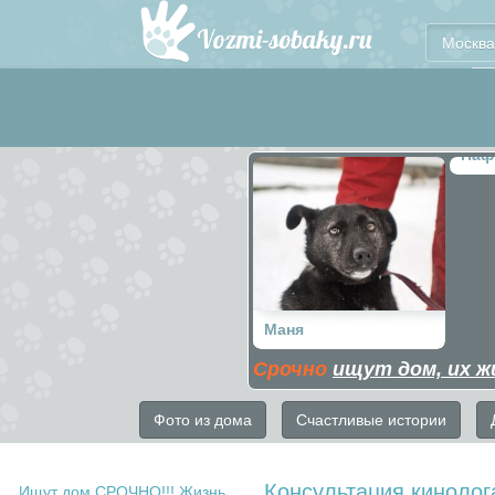
Москва
Паф
Маня
Срочно
ищут дом, их ж
Фото из дома
Счастливые истории
Консультация кинолог
Ищут дом СРОЧНО!!! Жизнь