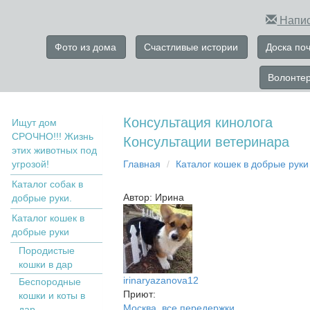
Напис
Фото из дома
Счастливые истории
Доска по
Волонте
Консультация кинолога
Ищут дом
СРОЧНО!!! Жизнь
Консультации ветеринара
этих животных под
угрозой!
Главная
Кaтaлoг кoшек в дoбрыe рyки
Каталог собак в
Автор: Ирина
добрые руки.
Кaтaлoг кoшек в
дoбрыe рyки
Пopoдистыe
кoшки в дaр
irinaryazanova12
Бecпopoдныe
Приют:
кoшки и коты в
Москва, все передержки
дap