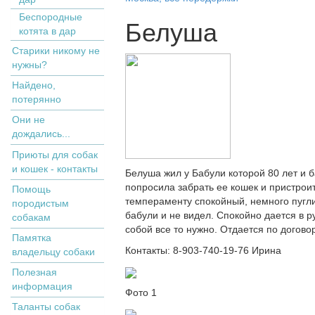
Беспородные
Белуша
котята в дар
Старики никому не
нужны?
Найдено,
потерянно
Они не
дождались...
Приюты для собак
и кошек - контакты
Белуша жил у Бабули которой 80 лет и б
попросила забрать ее кошек и пристроит
Помощь
темпераменту спокойный, немного пуглив
породистым
бабули и не видел. Спокойно дается в р
собакам
собой все то нужно. Отдается по догов
Памятка
Контакты: 8-903-740-19-76 Ирина
владельцу собаки
Полезная
информация
Фото 1
Таланты собак