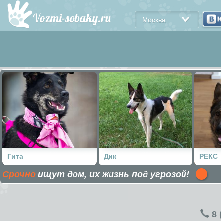
Москва
Гита
Дик
РЕКС
Срочно
ищут дом, их жизнь под угрозой!
8 