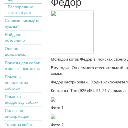
Федор
Беспородные
котята в дар
Старики никому не
нужны?
Найдено,
потерянно
Они не
дождались...
Молодой котик Федор в поисках своего 
Приюты для собак
Ему годик. Он немного стеснительный, 
и кошек - контакты
семье.
Помощь
Федор кастрирован. Ходит исключиетел
породистым
собакам
Контакты: Тел (925)454-91-21 Людмила.
Памятка
владельцу собаки
Фото 1
Полезная
информация
Таланты собак
Фото 2