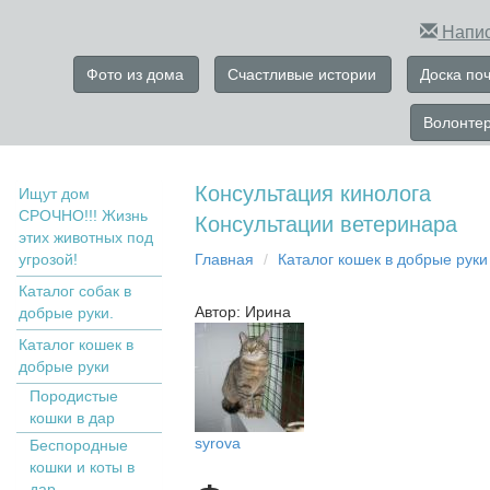
Напис
Фото из дома
Счастливые истории
Доска по
Волонте
Консультация кинолога
Ищут дом
СРОЧНО!!! Жизнь
Консультации ветеринара
этих животных под
угрозой!
Главная
Кaтaлoг кoшек в дoбрыe рyки
Каталог собак в
Автор: Ирина
добрые руки.
Кaтaлoг кoшек в
дoбрыe рyки
Пopoдистыe
кoшки в дaр
syrova
Бecпopoдныe
кoшки и коты в
дap